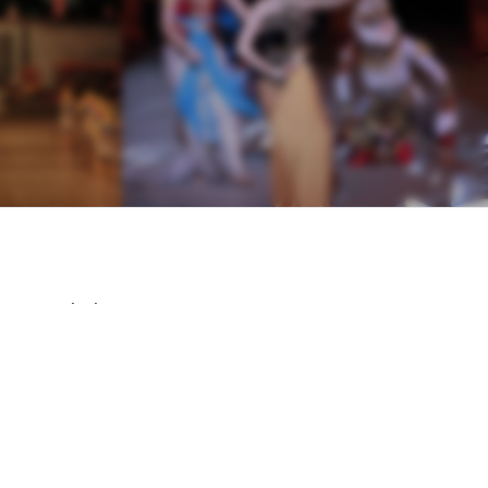
Narahubung
halo@pitperabdinasarelc2026.com
+62 812-1121-8063