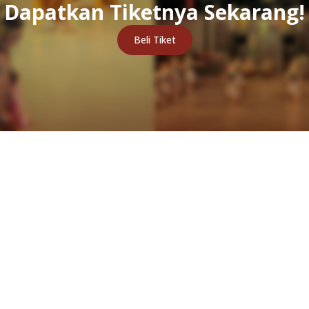
Dapatkan Tiketnya Sekarang!
Beli Tiket
Laman
Beranda
Program
Kompetisi E-Poster
Ramayana
Reservasi Hotel
Hubungi Kami